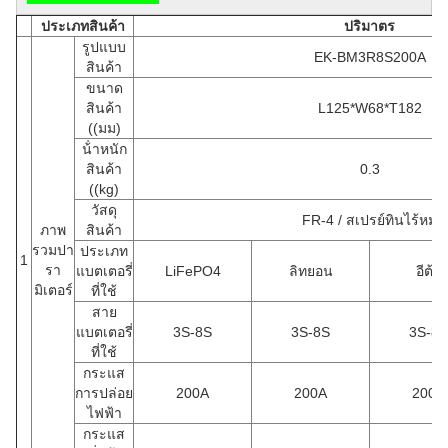
ประเภทสินค้า
ปริมาตร
รูปแบบ
EK-BM3R8S200A
สินค้า
ขนาด
สินค้า
L125*W68*T182
((มม)
น้ําหนัก
สินค้า
0.3
((kg)
วัสดุ
FR-4 / สเปรย์ทินไร้หมู
ภาพ
สินค้า
รวมปา
ประเภท
1
รา
แบตเตอรี่
LiFePO4
ลิทยอน
อีต้า
มิเตอร์
ที่ใช้
สาย
แบตเตอรี่
3S-8S
3S-8S
3S-8S
ที่ใช้
กระแส
การปล่อย
200A
200A
200A
ไฟฟ้า
กระแส