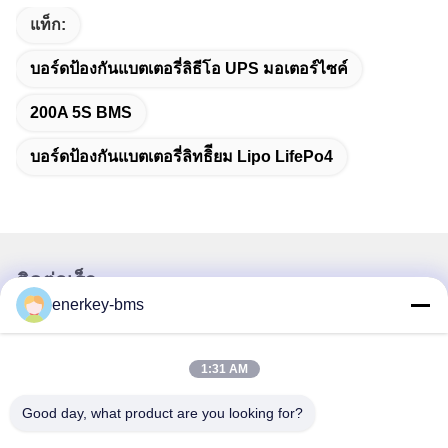
แท็ก:
บอร์ดป้องกันแบตเตอรี่ลิธีโอ UPS มอเตอร์ไซค์
200A 5S BMS
บอร์ดป้องกันแบตเตอรี่ลิทธิียม Lipo LifePo4
ติดต่อเร็ว
enerkey-bms
ที่อยู่
พื้นที่ A ชั้น 9 อาคาร G สวนอุตสาหกรรมคาร์บอนต่ํา
1:31 AM
Guancheng ชุมชน Shangcun ถนน Gongming เขต
Guangming เชียงใหม่ จีน 518106
Good day, what product are you looking for?
โทรศัพท์