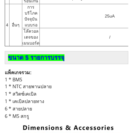
ร้อนเกิน
การ
บริโภค
25uA
ปัจจุบัน
4
อื่นๆ
แบบรอ
โล๊ควอล
เตจของ
/
เมนบอร์ด
ขนาด $ รายการบรรจุ
แพ็คเกจรวม:
1 * BMS
1 * NTC สายพานปลาย
1 * สวิตช์เคเบิล
1 * เคเบิลปลายทาง
6 * สายปลาย
6 * M5 สกรู