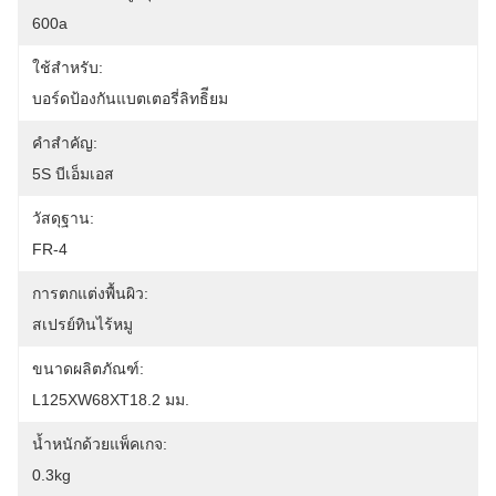
600a
ใช้สำหรับ:
บอร์ดป้องกันแบตเตอรี่ลิทธิียม
คำสำคัญ:
5S บีเอ็มเอส
วัสดุฐาน:
FR-4
การตกแต่งพื้นผิว:
สเปรย์ทินไร้หมู
ขนาดผลิตภัณฑ์:
L125XW68XT18.2 มม.
น้ำหนักด้วยแพ็คเกจ:
0.3kg