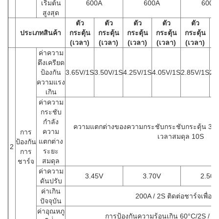
เริ่มต้น
600A
600A
600A
สูงสุด
ตัว
ตัว
ตัว
ตัว
ตัว
ประเภทสินค้า
กระตุ้น
กระตุ้น
กระตุ้น
กระตุ้น
กระตุ้น
ก
(เวลา)
(เวลา)
(เวลา)
(เวลา)
(เวลา)
(
ค่าความ
ตึงเครียด
ป้องกัน
3.65V/1S
3.50V/1S
4.25V/1S
4.05V/1S
2.85V/1S
2.
ความแรง
เกิน
ค่าความ
กระชับ
กําลัง
ความแตกต่างของความกระชับกระชับกระตุ้น 30mV
ความ
การ
เวลาสมดุล 10S
แตกต่าง
ป้องกัน
2
ระยะ
การ
สมดุล
ชาร์จ
ค่าความ
3.45V
3.70V
2.50V
ดันปรับ
ค่าเกิน
200A / 2S ติดต่อชาร์จเพื่อฟื้
ปัจจุบัน
ค่าอุณหภู
การป้องกันความร้อนเกิน 60°C/2S / ป