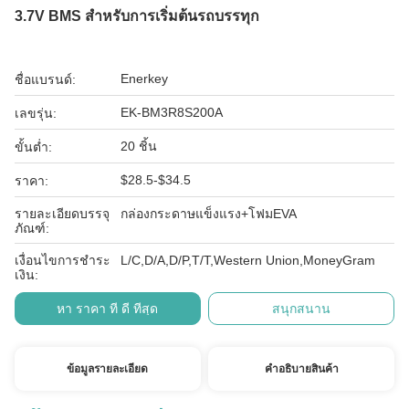
3.7V BMS สําหรับการเริ่มต้นรถบรรทุก
Enerkey
ชื่อแบรนด์:
EK-BM3R8S200A
เลขรุ่น:
20 ชิ้น
ขั้นต่ำ:
$28.5-$34.5
ราคา:
รายละเอียดบรรจุ
กล่องกระดาษแข็งแรง+โฟมEVA
ภัณฑ์:
เงื่อนไขการชำระ
L/C,D/A,D/P,T/T,Western Union,MoneyGram
เงิน:
หา ราคา ที่ ดี ที่สุด
สนุกสนาน
ข้อมูลรายละเอียด
คําอธิบายสินค้า