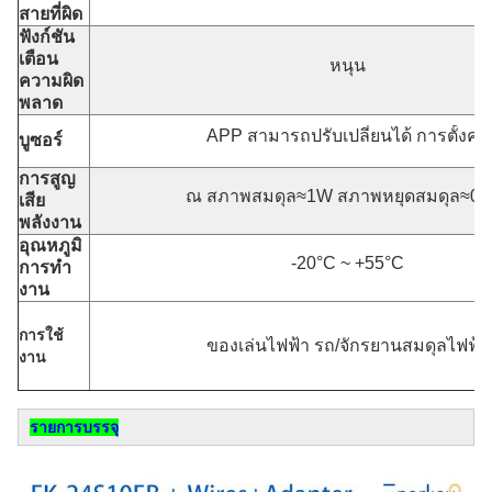
สายที่ผิด
ฟังก์ชัน
เตือน
หนุน
ความผิด
พลาด
APP สามารถปรับเปลี่ยนได้ การตั้งค่า
บูซอร์
การสูญ
ณ สภาพสมดุล≈1W สภาพหยุดสมดุล≈0.
เสีย
พลังงาน
อุณหภูมิ
-20°C ~ +55°C
การทํา
งาน
การใช้
ของเล่นไฟฟ้า รถ/จักรยานสมดุลไฟฟ้า
งาน
รายการบรรจุ