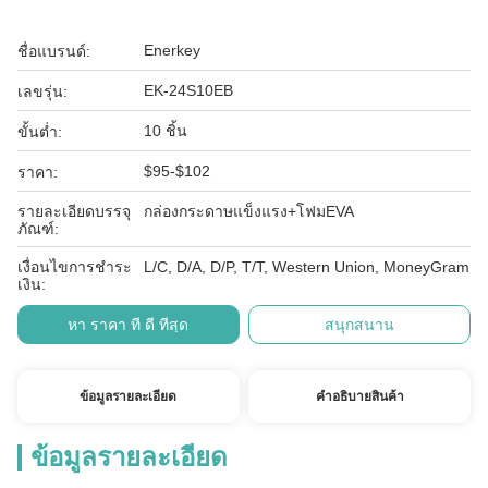
Enerkey
ชื่อแบรนด์:
EK-24S10EB
เลขรุ่น:
10 ชิ้น
ขั้นต่ำ:
$95-$102
ราคา:
รายละเอียดบรรจุ
กล่องกระดาษแข็งแรง+โฟมEVA
ภัณฑ์:
เงื่อนไขการชำระ
L/C, D/A, D/P, T/T, Western Union, MoneyGram
เงิน:
หา ราคา ที่ ดี ที่สุด
สนุกสนาน
ข้อมูลรายละเอียด
คําอธิบายสินค้า
ข้อมูลรายละเอียด