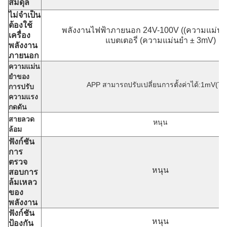
สมดุล
ไม่จําเป็น
ต้องใช้
พลังงานไฟฟ้าภายนอก 24V-100V ((ความแม่นยํ
เครื่อง
แบตเตอรี่ (ความแม่นยํา ± 3mV)
พลังงาน
ภายนอก
ความแม่น
ยําของ
APP สามารถปรับเปลี่ยนการตั้งค่าได้:1mV(T
การปรับ
ความแรง
กดดัน
สายลวด
หนุน
ล้อม
ฟังก์ชัน
การ
ตรวจ
หนุน
สอบการ
ล้มเหลว
ของ
พลังงาน
ฟังก์ชัน
หนุน
ป้องกัน