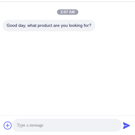
สัญลักษณ์สายไฟ
การใช้พลังงานจากแบตเตอรี่หรือเครื่องปรับพลังงาน DC วิธี
2:07 AM
การเชื่อมไฟของมันเหมือนกัน มีเพียงสองความแตกต่างต่อไป
นี้
Good day, what product are you looking for?
1 การสนับสนุนไฟฟ้าจากแบตเตอรี่ 4S-24S ความแม่นยําใน
การสมดุลระดับแรงดัน ±3mV
2 แอดป์เตอร์ไฟฟ้าแบบ DC รองรับไฟฟ้า 2S-24S ความแม่น
ยําในการสมดุลระดับความดัน ± 1mV ภาพต่อไปนี้แสดงวิธี
การติดตั้งและเชื่อมแบตเตอรี่ 24S: