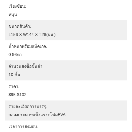
เรียงซ้อน:
หนุน
ขนาดสินค้า:
L156 X W144 X T28(มม.)
น้ำหนักพร้อมแพ็คเกจ:
0.96กก
จำนวนสั่งซื้อขั้นต่ำ:
10 ชิ้น
ราคา:
$95-$102
รายละเอียดการบรรจุ:
กล่องกระดาษแข็งแรง+โฟมEVA
เวลาการส่งมอบ: