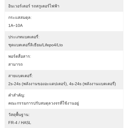
อินเวอร์เตอร์ รถสกูเตอร์ไฟฟ้า
กระแสสมดุล:
1A~10A
ประเภทแบตเตอรี่:
ชุดแบตเตอรี่ลิเธียม/Lifepo4/Lto
พอร์ตสื่อสาร:
สามารถ
สายแบตเตอรี่:
2s-24s (พลังงานของอะแดปเตอร์), 4s-24s (พลังงานแบตเตอรี่)
คําสําคัญ:
คณะกรรมการปรับสมดุลวงจรที่ใช้งานอยู่
วัสดุพื้นฐาน:
FR-4 / HASL