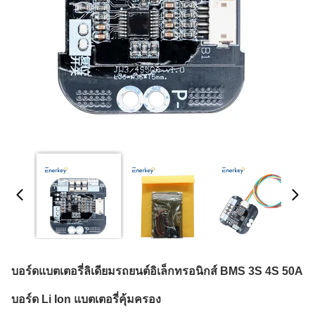
บอร์ดแบตเตอรี่ลิเดียมรถยนต์อิเล็กทรอนิกส์ BMS 3S 4S 50A
บอร์ด Li Ion แบตเตอรี่คุ้มครอง