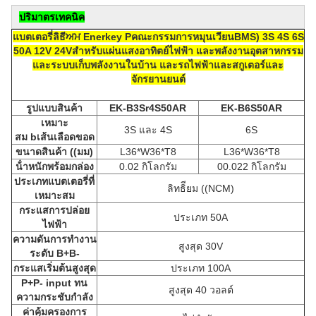
ปริมาตรเทคนิค
แบตเตอรี่ลิธีਅਮ Enerkey P
คณะกรรมการหมุนเวียน
BMS) 3S 4S 6S
50A 12V 24V
สําหรับ
แผ่นแสงอาทิตย์ไฟฟ้า และพลังงานอุตสาหกรรม
และระบบเก็บพลังงานในบ้าน และรถไฟฟ้าและสกูเตอร์และ
จักรยานยนต์
รูปแบบสินค้า
EK-B3Sr4S50AR
EK-B
6S5
0AR
เหมาะ
3S และ 4S
6S
สม
b
เส้นเลือดขอด
ขนาดสินค้า ((มม)
L36*W36*T8
L36*W36*T8
น้ําหนักพร้อมกล่อง
0.02 กิโลกรัม
00.022 กิโลกรัม
ประเภทแบตเตอรี่ที่
ลิทธิียม ((NCM)
เหมาะสม
กระแสการปล่อย
ประเภท 50A
ไฟฟ้า
ความดันการทํางาน
สูงสุด 30V
ระดับ B+B-
กระแสเริ่มต้นสูงสุด
ประเภท 100A
P+P- input ทน
สูงสุด 40 วอลต์
ความกระชับกําลัง
ค่าคุ้มครองการ