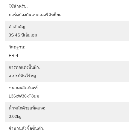
ใช้สำหรับ:
บอร์ดป้องกันแบตเตอรี่ลิทธิียม
คำสำคัญ:
3S 4S บีเอ็มเอส
วัสดุฐาน:
FR-4
การตกแต่งพื้นผิว:
สเปรย์ทินไร้หมู
ขนาดผลิตภัณฑ์:
L36xW36xT8มม
น้ำหนักด้วยแพ็คเกจ:
0.02kg
จำนวนสั่งซื้อขั้นต่ำ: