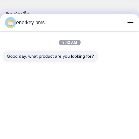
ติดต่อเร็ว
enerkey-bms
ที่อยู่
พื้นที่ A ชั้น 9 อาคาร G สวนอุตสาหกรรมคาร์บอนต่ํา
8:42 AM
Guancheng ชุมชน Shangcun ถนน Gongming เขต
Guangming เชียงใหม่ จีน 518106
Good day, what product are you looking for?
โทรศัพท์
86--15387469240
อีเมล
kiwi@enerkey.cn
นโยบายความเป็นส่วนตัว
|
แผนผังเว็บไซต์
| จีน คุณภาพดี บอร์ด
BMS แบตเตอรี่ ผู้จัดจําหน่าย.ลิขสิทธิ์ 2024-2026 Shenzhen Juyi