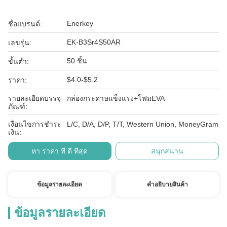
Enerkey
ชื่อแบรนด์:
EK-B3Sr4S50AR
เลขรุ่น:
50 ชิ้น
ขั้นต่ำ:
$4.0-$5.2
ราคา:
รายละเอียดบรรจุ
กล่องกระดาษแข็งแรง+โฟมEVA
ภัณฑ์:
เงื่อนไขการชำระ
L/C, D/A, D/P, T/T, Western Union, MoneyGram
เงิน:
หา ราคา ที่ ดี ที่สุด
สนุกสนาน
ข้อมูลรายละเอียด
คําอธิบายสินค้า
ข้อมูลรายละเอียด