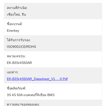
สถานที่กำเนิด:
เชียงใหม่, จีน
ชื่อแบรนด์:
Enerkey
ได้รับการรับรอง:
ISO9001/CE/ROHS
หมายเลขรุ่น:
EK-B3Sr4S50AR
เอกสาร:
EK-B3Sr4S50AR_Datasheet_V1.....0.pdf
ชื่อผลิตภัณฑ์:
3S 4S 50A แบตเตอรี่ลิเธียม BMS
ความหนาของทองแดง: