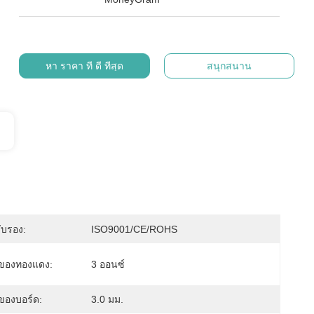
หา ราคา ที่ ดี ที่สุด
สนุกสนาน
ับรอง:
ISO9001/CE/ROHS
ของทองแดง:
3 ออนซ์
องบอร์ด:
3.0 มม.