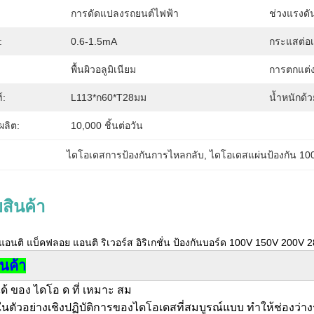
การดัดแปลงรถยนต์ไฟฟ้า
ช่วงแรงดั
:
0.6-1.5mA
กระแสต่อเน
พื้นผิวอลูมิเนียม
การตกแต่งพ
์:
L113*ก60*T28มม
น้ำหนักด้
ลิต:
10,000 ชิ้นต่อวัน
ไดโอเดสการป้องกันการไหลกลับ
, 
ไดโอเดสแผ่นป้องกัน 10
สินค้า
อนติ แบ็คฟลอย แอนติ ริเวอร์ส อิริเกชั่น ป้องกันบอร์ด 100V 150V 200V
ินค้า
้ ได้ ของ ไดโอ ด ที่ เหมาะ สม
ในตัวอย่างเชิงปฏิบัติการของไดโอเดสที่สมบูรณ์แบบ ทําให้ช่อง