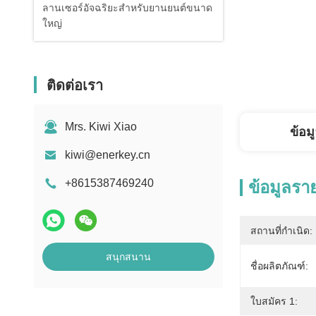
ลานเซอร์อัจฉริยะสำหรับยานยนต์ขนาด
ใหญ่
ติดต่อเรา
Mrs. Kiwi Xiao
ข้อม
kiwi@enerkey.cn
+8615387469240
ข้อมูลรา
สถานที่กำเนิด:
สนุกสนาน
ชื่อผลิตภัณฑ์:
ใบสมัคร 1: