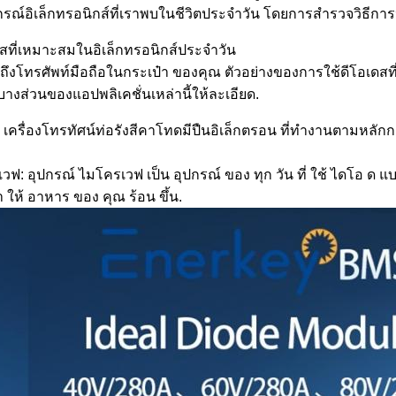
รณ์อิเล็กทรอนิกส์ที่เราพบในชีวิตประจําวัน โดยการสํารวจวิธีก
สที่เหมาะสมในอิเล็กทรอนิกส์ประจําวัน
ถึงโทรศัพท์มือถือในกระเป๋า ของคุณ ตัวอย่างของการใช้ดีโอเดสที
บางส่วนของแอปพลิเคชั่นเหล่านี้ให้ละเอียด.
: เครื่องโทรทัศน์ท่อรังสีคาโทดมีปืนอิเล็กตรอน ที่ทํางานตามหลัก
ฟ: อุปกรณ์ ไมโครเวฟ เป็น อุปกรณ์ ของ ทุก วัน ที่ ใช้ ไดโอ ด แบ
า ให้ อาหาร ของ คุณ ร้อน ขึ้น.