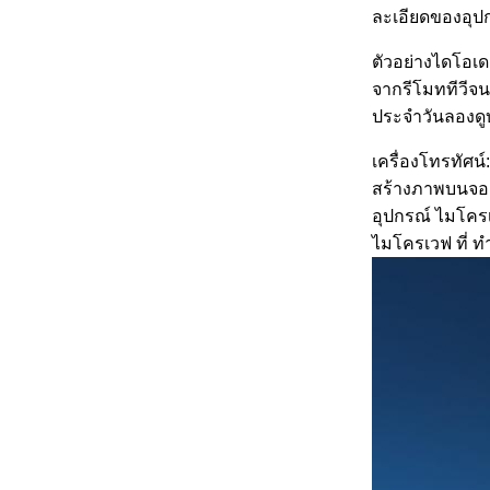
ละเอียดของอุปก
ตัวอย่างไดโอเด
จากรีโมททีวีจน
ประจําวันลองดู
เครื่องโทรทัศน์
สร้างภาพบนจอ
อุปกรณ์ ไมโครเว
ไมโครเวฟ ที่ ทํ