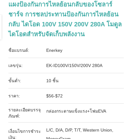
แผงป้องกันการไหลย้อนกลับของโซลาร์
ชาร์จ การชลประทานป้องกันการไหลย้อน
กลับ ไดโอด 100V 150V 200V 280A โมดูล
ไดโอดสำหรับจัดเก็บพลังงาน
ชื่อแบรนด์:
Enerkey
เลขรุ่น:
EK-ID100V/150V/200V 280A
ขั้นต่ำ:
10 ชิ้น
ราคา:
$56-$72
รายละเอียดบรรจุ
กล่องกระดาษแข็งแรง+โฟมEVA
ภัณฑ์:
L/C, D/A, D/P, T/T, Western Union,
เงื่อนไขการชำระ
เงิน:
MoneyGram