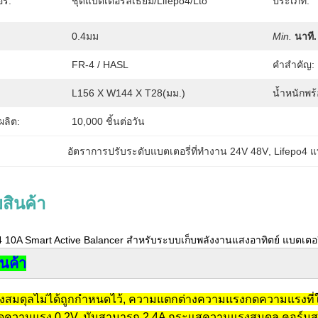
ี่:
ชุดแบตเตอรี่ลิเธียม/Lifepo4/Lto
ประเภท:
0.4มม
Min.
นาที.
FR-4 / HASL
คําสําคัญ:
L156 X W144 X T28(มม.)
น้ำหนักพร
ลิต:
10,000 ชิ้นต่อวัน
อัตราการปรับระดับแบตเตอรี่ที่ทํางาน 24V 48V
, 
Lifepo4 แ
สินค้า
o4 10A Smart Active Balancer สําหรับระบบเก็บพลังงานแสงอาทิตย์ แบตเตอร
ินค้า
มดุลไม่ได้ถูกกําหนดไว้, ความแตกต่างความแรงกดความแรงที่ใ
ความแรง 0.2V, มันสามารถ 2.4A กระแสความแรงสมดุล.คอร์มสมดุ