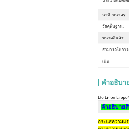
ประเภทแบตเตอร
นาที. ขนาดรู:
วัสดุพื้นฐาน:
ขนาดสินค้า:
สามารถในการผ
เน้น:
คําอธิบาย
Lto Li-Ion Lifep
คําอธิบายส
กระแสความแรงส
ต่างความแรงกด