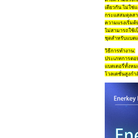
เดียวกัน ไม่ใช่
กระแสสมดุลสาม
ความแรงเริ่มต้
ไม่สามารถใช้เป
ชุดสําหรับแบตเ
วิธีการทํางาน:
ประเภทการตอบส
แบตเตอรี่ทั้ง
โวลเตชั่นสูงกํา