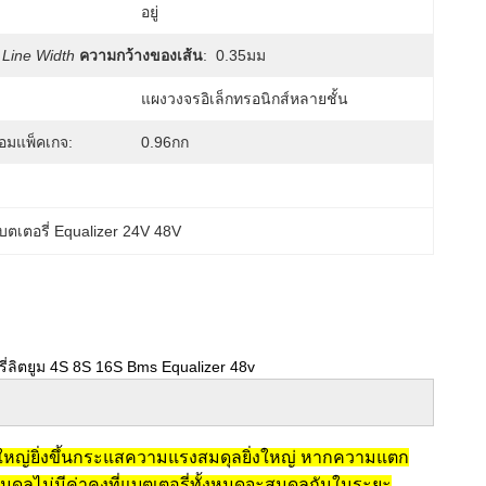
อยู่
Line Width
ความกว้างของเส้น
:
0.35มม
แผงวงจรอิเล็กทรอนิกส์หลายชั้น
้อมแพ็คเกจ:
0.96กก
บตเตอรี่ Equalizer 24V 48V
ี่ลิตยูม 4S 8S 16S Bms Equalizer 48v
หญ่ยิ่งขึ้นกระแสความแรงสมดุลยิ่งใหญ่ หากความแตก
ลไม่มีค่าคงที่แบตเตอรี่ทั้งหมดจะสมดุลกันในระยะ