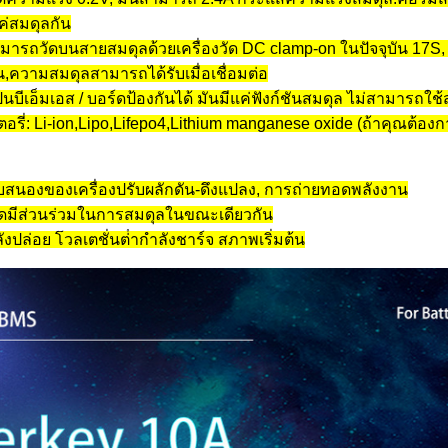
แค่สมดุลกัน
ารถวัดบนสายสมดุลด้วยเครื่องวัด DC clamp-on ในปัจจุบัน 17S,
น,ความสมดุลสามารถได้รับเมื่อเชื่อมต่อ
็นบีเอ็มเอส / บอร์ดป้องกันได้ มันมีแค่ฟังก์ชันสมดุล ไม่สามารถใ
ตอรี่: Li-ion,Lipo,Lifepo4,Lithium manganese oxide (ถ้าคุณต้อง
นองของเครื่องปรับผลักดัน-ดึงแปลง, การถ่ายทอดพลังงาน
หมดมีส่วนร่วมในการสมดุลในขณะเดียวกัน
ลังปล่อย โวลเตชั่นต่ํากําลังชาร์จ สภาพเริ่มต้น