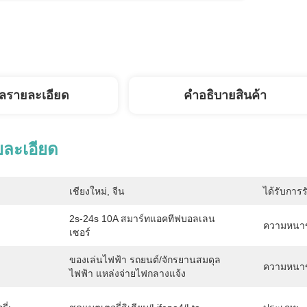
ูลรายละเอียด
คําอธิบายสินค้า
ยละเอียด
เชียงใหม่, จีน
ได้รับการร
2s-24s 10A สมาร์ทแอคทีฟบอลเลน
ความหนา
เซอร์
ของเล่นไฟฟ้า รถยนต์/จักรยานสมดุล
ความหนาข
ไฟฟ้า แหล่งจ่ายไฟกลางแจ้ง