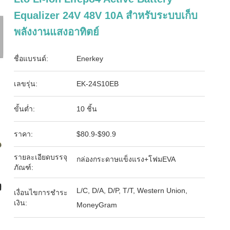
Equalizer 24V 48V 10A สําหรับระบบเก็บ
พลังงานแสงอาทิตย์
ชื่อแบรนด์:
Enerkey
เลขรุ่น:
EK-24S10EB
ขั้นต่ำ:
10 ชิ้น
ราคา:
$80.9-$90.9
รายละเอียดบรรจุ
กล่องกระดาษแข็งแรง+โฟมEVA
ภัณฑ์:
L/C, D/A, D/P, T/T, Western Union,
เงื่อนไขการชำระ
เงิน:
MoneyGram